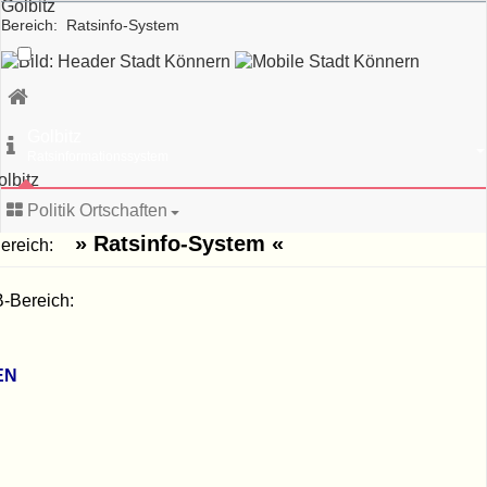
Golbitz
Bereich: Ratsinfo-System
schließen
d:
25
hr
Golbitz
Golbitz
WEB-
Ratsinformationssystem
Bereich:
olbitz
» Ratsinfo-
System «
Politik Ortschaften
» Ratsinfo-System «
-Bereich:
Anschrift:
Stadtverwaltung
-Bereich:
Könnern‚
Markt
1‚
06420
EN
Könnern
Sprechzeiten