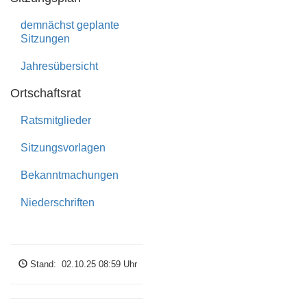
demnächst geplante
Datenschutz
Sitzungen
Jahresübersicht
Haftungsausschluss
Ortschaftsrat
nach
oben
Ratsmitglieder
Sitzungsvorlagen
The
T
own
Hall
I
nformation
WEB-
Bekanntmachungen
G
enerator.
© Bartel
Software
Niederschriften
Engineering
GbR
Stand: 02.10.25 08:59 Uhr